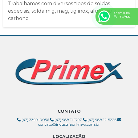
Trabalhamos com diversos tipos de soldas
especiais, solda mig, mag, tig inox, alumínio e aço
chamar no
WhatsApp
carbono.
CONTATO
(47) 3399-0056
(47) 98821-1797
(47) 98822-5226
contato@industriaprime-x.com.br
LOCALIZAÇÃO