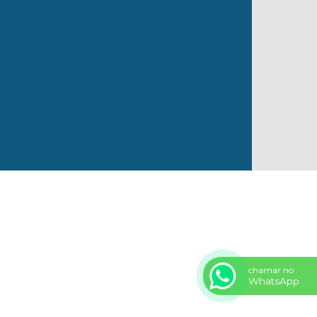
ansportadora
Módulo de pesagem
ansportadora
Sistema de pesagem
Fábrica de policorte
Grader máquina
ixes
Máquina classificadora de peixes
onadora
Policorte industrial
ancada
Serra fita para ferro industrial
e automação industrial
chamar no
WhatsApp