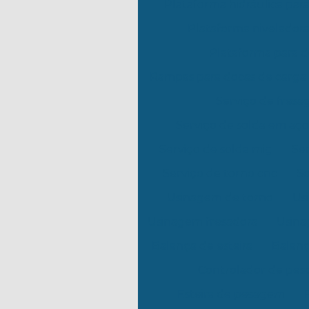
Plataforma hidráulica par
Plataforma niveladora
Plataforma para 
Rampas para docas de carga
Serviço de fres
Serviço de solda em aço
Serviço de solda mig
Ser
Serviço de torno cnc
So
Usinagem de torno
Us
Usinagem fresadora
Usina
Balança de esteira
Balanç
Controlador de pes
Esteira de pesagem