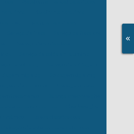
a doca
Plataforma manual para docas
 para doca
Plataforma para doca
doca preço
Rampa para docas
Serviço de fresa
Serviço de fresa cnc
agem
Serviço de solda a laser
 inox
Serviço de solda em alumínio
viço de solda tig
Serviço de soldagem
ldagem mig e tig
Soldagem tig e mig
inagem de torno cnc
Usinagem fresa
gem fresamento
Balança checkweigher
a esteira transportadora
Checkweigher
o dinâmico
Esteira classificadora
Fabricação de esteiras transportadoras