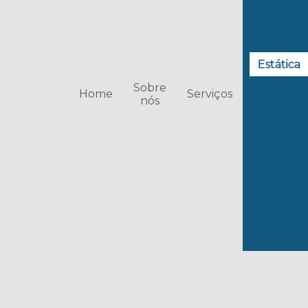
de pallets
e caixas
Esteiras
Estática
Sobre
Dinâmica
Home
Serviços
nós
com
parada
Dinâmica
de
esteiras
Estática
Dinâmica
de
esteiras