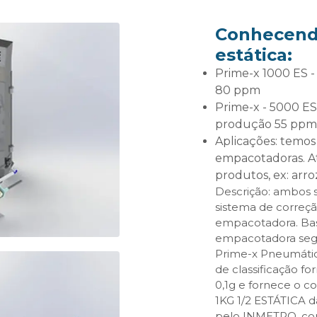
Conhecend
estática:
Prime-x 1000 ES - Pesagem Estática 1 kg, produção
80 ppm
Prime-x - 5000 ES - Pesagem estática 5 kg,
produção 55 ppm
Aplicações: temos modelos para todos os tipos de
empacotadoras. At
produtos, ex: arroz,
Descrição: ambos
sistema de correç
empacotadora. Ba
empacotadora segu
Prime-x Pneumática
de classificação 
0,1g e fornece o 
1KG 1/2 ESTÁTICA d
pelo INMETRO, con