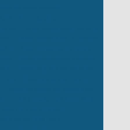
portadora correia industrial
nsportadora correia plana
imentos
Esteira transportadora de carga
rreia
Esteira transportadora de corrente
 grãos
Esteira transportadora de lona
oletes
Esteira transportadora de sacaria
vada
Esteira transportadora elevatória
em curva
Esteira transportadora em v
z
Esteira transportadora flexível preço
inada
Esteira transportadora industrial
portadora industrial manual
sportadora industrial preço
portadora industrial projeto