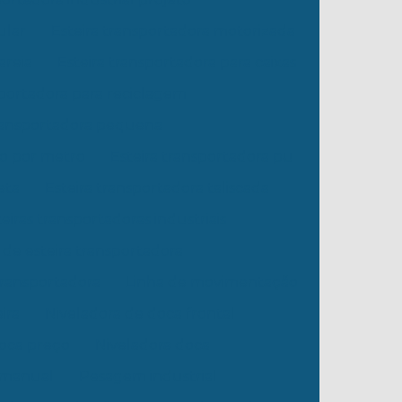
ular
Esteira transportadora motorizada
areia
Esteira transportadora para caixas
sportadora para reciclagem
transportadora pequena
ço por metro
Esteira transportadora pu
eta
Esteira transportadora taliscada
eiras transportadoras industriais
de esteira transportadora
transportadora
Linha de movimentação
ira
Niveladora de doca frontal
doca preço
Niveladora doca
 manual
Pesagem industrial