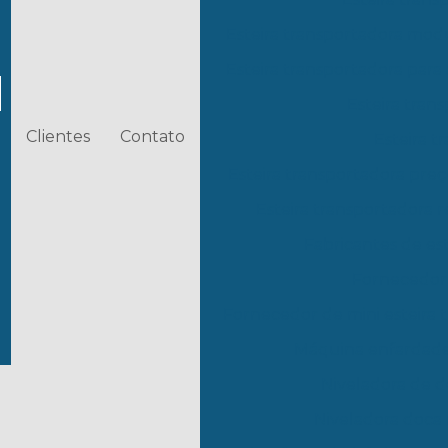
Esteira transportadora mod
Esteira transportadora para 
Esteira tran
Clientes
Contato
Esteira 
Esteira transportadora pre
Esteira transportadora r
Fabricantes de est
Fornecedor 
Fornecedor de mini esteira 
Máquina enfardade
Niveladora de 
Niveladora doca