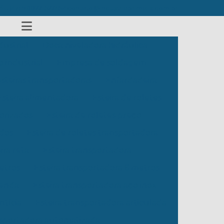
7
(47) 98822-5226
contato@industriaprime-x.com.br
dustrial
Doca niveladora hidráulica
industrial
Empresa de soldagem
steiras transportadoras
Enfardadeira
Esteira alimentadora
Esteira de roletes
torizados
Esteira de roletes preço
ados
Esteira de roletes transportadora
ira reta
Esteira transportadora
etros
Esteira transportadora 6 metros
venda
Esteira transportadora aço inox
ntícia
Esteira transportadora articulada
nsportadora automatizada