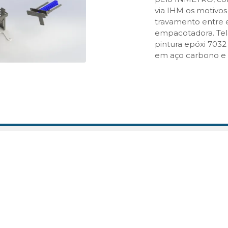
via IHM os motivos
travamento entre 
empacotadora. Tela
pintura epóxi 7032 
em aço carbono e 
CONTATO
LOCA
(47) 3399-0056
(47) 98821-1797
R. Ri
(47) 98822-5226
Número
contato@industriaprime-x.com.br
Rodeio