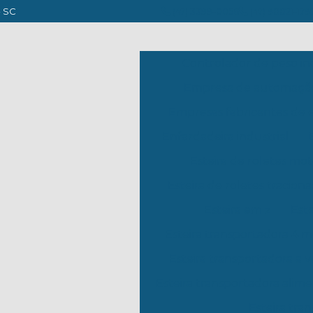
- SC
(47) 3399-0056
(47) 98821-179
Controlador de peso in
Empresa de automação 
Empresas fabricantes de e
Enfardadeira industrial
Esteira de roletes mo
Esteira de roletes tracion
Esteira em z
Este
Esteira transportadora 4 m
Esteira transportadora a 
Esteira transportadora alime
Esteira tra