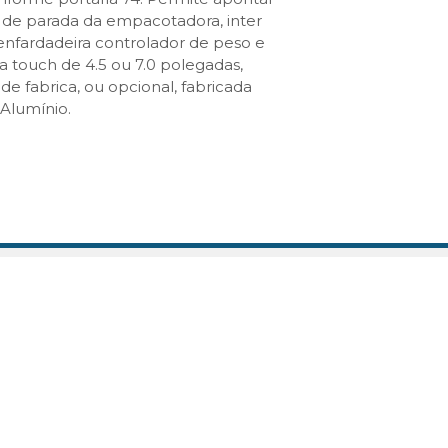
 de parada da empacotadora, inter
enfardadeira controlador de peso e
 touch de 4.5 ou 7.0 polegadas,
de fabrica, ou opcional, fabricada
Alumínio.
LIZAÇÃO
beirão do Salto, 1690-2016,
 156 - Rodeio 50
/SC - CEP: 89136-000