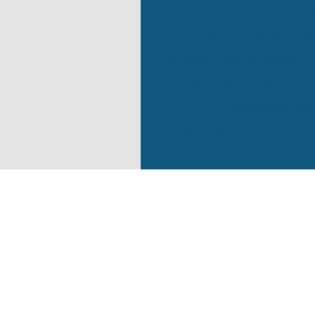
Fábrica de esteira tr
Projeto de esteira tr
Classificadora de peixes
Mesa classificadora de pe
Máquina seleci
Policorte industrial de b
Serviço d