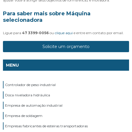
ajudar você a atingir seus objetivos de forma eficaz e inovadora.
Para saber mais sobre Máquina
selecionadora
Ligue para
47 3399-0056
ou
clique aqui
e entre em contato por email.
Solicite um orçamento
MENU
Controlador de peso industrial
Doca niveladora hidráulica
Empresa de automação industrial
Empresa de soldagem
Empresas fabricantes de esteiras transportadoras