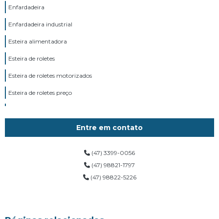
Enfardadeira
Enfardadeira industrial
Esteira alimentadora
Esteira de roletes
Esteira de roletes motorizados
Esteira de roletes preço
Esteira de roletes tracionados
Esteira de roletes transportadora
Entre em contato
Esteira em z
(47) 3399-0056
Esteira reta
(47) 98821-1797
(47) 98822-5226
Esteira transportadora
Esteira transportadora 4 metros
Esteira transportadora 6 metros