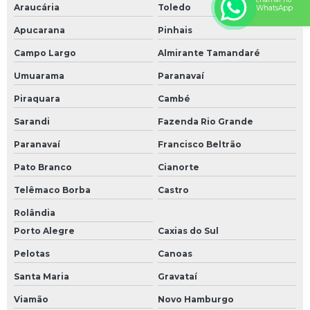
Araucária
Toledo
WhatsApp
Fabricação de esteiras transportadoras
Apucarana
Pinhais
Fábrica de esteira transportadora
Campo Largo
Almirante Tamandaré
Módulo de pesagem
Umuarama
Paranavaí
Projeto de esteira transportadora
Piraquara
Cambé
Sistema de pesagem
Sarandi
Fazenda Rio Grande
Classificadora de peixes
Paranavaí
Francisco Beltrão
Fábrica de policorte
Pato Branco
Cianorte
Grader máquina
Telêmaco Borba
Castro
Rolândia
Mesa classificadora de peixes
Porto Alegre
Caxias do Sul
Máquina classificadora de peixes
Pelotas
Canoas
Máquina selecionadora
Santa Maria
Gravataí
Policorte industrial
Viamão
Novo Hamburgo