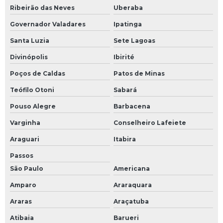
Fornecedor de mini esteira transportadora
Ribeirão das Neves
Uberaba
Linha de movimentação
Governador Valadares
Ipatinga
Máquina enfardadeira
Santa Luzia
Sete Lagoas
Niveladora de doca frontal
Divinópolis
Ibirité
Niveladora de doca preço
Poços de Caldas
Patos de Minas
Teófilo Otoni
Sabará
Niveladora doca
Pouso Alegre
Barbacena
Niveladora doca manual
Varginha
Conselheiro Lafeiete
Pesagem industrial
Araguari
Itabira
Plataforma hidráulica para doca
Passos
Plataforma manual para docas
São Paulo
Americana
Plataforma niveladora para doca
Amparo
Araraquara
Plataforma para doca
Araras
Araçatuba
Plataforma para doca preço
Atibaia
Barueri