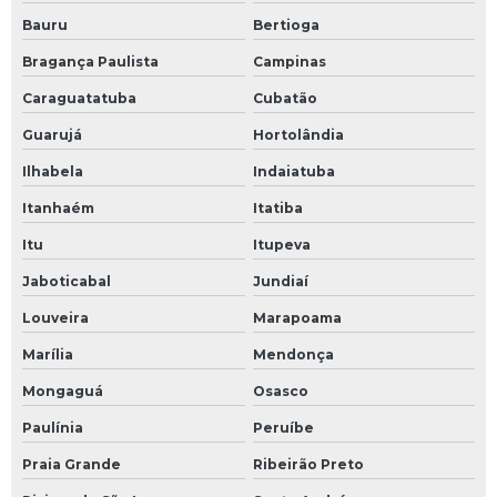
Rampa para docas
Bauru
Bertioga
Rampas para docas de carga
Bragança Paulista
Campinas
Serviço de fresa
Caraguatatuba
Cubatão
Serviço de fresa cnc
Guarujá
Hortolândia
Serviço de fresagem
Ilhabela
Indaiatuba
Itanhaém
Itatiba
Serviço de solda a laser
Itu
Itupeva
Serviço de solda em aço inox
Jaboticabal
Jundiaí
Serviço de solda em alumínio
Louveira
Marapoama
Serviço de solda mig
Marília
Mendonça
Serviço de solda tig
Mongaguá
Osasco
Serviço de soldagem
Paulínia
Peruíbe
Serviço de torno cnc
Praia Grande
Ribeirão Preto
Soldagem mig e tig