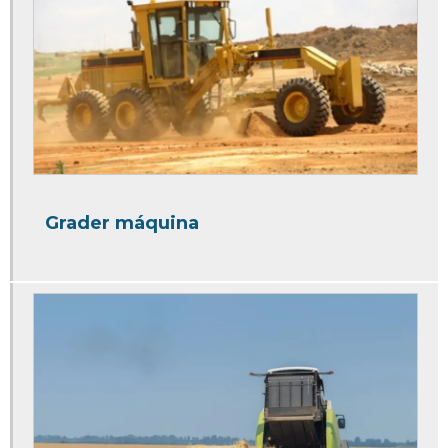
Esteira transportadora de roletes
Esteira transportadora de sacaria
Esteira transportadora elevada
Esteira transportadora elevatória
Esteira transportadora em curva
Esteira transportadora em v
Grader máquina
Esteira transportadora em z
Esteira transportadora flexível preço
Esteira transportadora inclinada
Esteira transportadora industrial
Esteira transportadora industrial manual
Esteira transportadora industrial preço