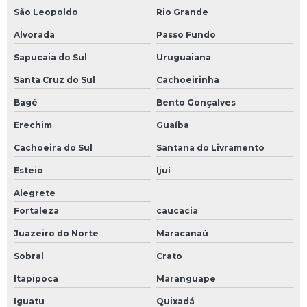
Policorte industrial de bancada
São Leopoldo
Rio Grande
Serra fita para ferro industrial
Alvorada
Passo Fundo
Serviço de automação industrial
Sapucaia do Sul
Uruguaiana
Santa Cruz do Sul
Cachoeirinha
Bagé
Bento Gonçalves
Erechim
Guaíba
Cachoeira do Sul
Santana do Livramento
Esteio
Ijuí
Alegrete
Fortaleza
caucacia
Juazeiro do Norte
Maracanaú
Sobral
Crato
Itapipoca
Maranguape
Iguatu
Quixadá