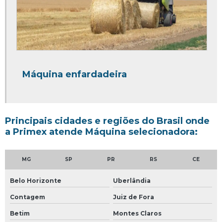
Esteira transportadora industrial projeto
Esteira transportadora modular
Esteira transportadora motorizada
Esteira transportadora para areia
Esteira transportadora para caixas
Máquina enfardadeira
Esteira transportadora para reciclagem
Esteira transportadora pequena
Principais cidades e regiões do Brasil onde
Esteira transportadora preço por metro
a Primex atende Máquina selecionadora:
Esteira transportadora pu
Esteira transportadora reta
MG
SP
PR
RS
CE
Esteira transportadora taliscada
Belo Horizonte
Uberlândia
Fabricantes de esteiras transportadoras industriais
Contagem
Juiz de Fora
Fornecedor de esteira transportadora
Betim
Montes Claros