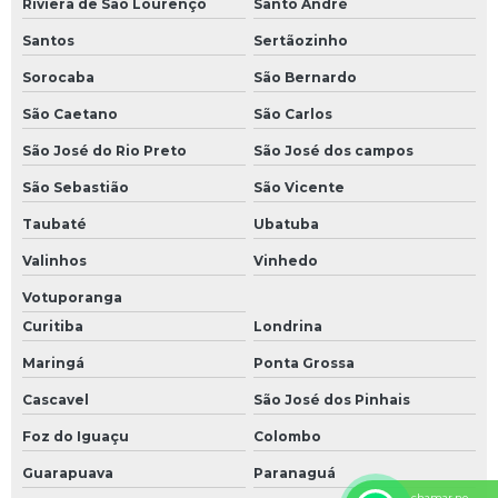
Riviera de São Lourenço
Santo André
Soldagem tig e mig
Santos
Sertãozinho
Usinagem de torno
Sorocaba
São Bernardo
Usinagem de torno cnc
São Caetano
São Carlos
Usinagem fresa
São José do Rio Preto
São José dos campos
Usinagem fresadora
São Sebastião
São Vicente
Usinagem fresamento
Taubaté
Ubatuba
Balança checkweigher
Valinhos
Vinhedo
Balança de esteira
Votuporanga
Curitiba
Londrina
Balança esteira transportadora
Maringá
Ponta Grossa
Checkweigher
Cascavel
São José dos Pinhais
Controlador de peso dinâmico
Foz do Iguaçu
Colombo
Esteira classificadora
Guarapuava
Paranaguá
Esteira de pesagem
chamar no