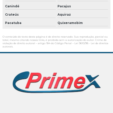
Canindé
Pacajus
Crateús
Aquiraz
Pacatuba
Quixeramobim
O conteúdo do texto desta página é de direito reservado. Sua reprodução, parcial ou
total, mesmo citando nossos links, é proibida sem a autorização do autor. Crime de
violação de direito autoral – artigo 184 do Código Penal –
Lei 9610/98 - Lei de direitos
autorais
.