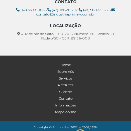
CONTATO
(47) 3399-0056
(47) 98821-1797
(47) 98822-5226
contato@industriaprime-x.com.br
LOCALIZAÇÃO
R. Ribeirão do Salto, 1690-2016, Número 156 - Rodeio 50
Rodeio/SC - CEP: 89136-000
Home
Sobre nós
Serviços
Produtos
Clientes
Contato
Informações
Mapa do site
Copyright © Primex. (Lei 9610 de 19/02/1998)